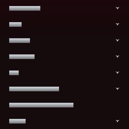
Allgemeine Infos
Casino
Live-Casino
Jackpot-Spiele
Sport
Sicherheit und Datenschutz
Allgemeine Geschäftsbedingungen
Aktionen