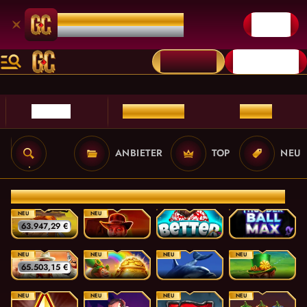
GrandClub Anwendung
ÖFFNEN
Erhalte die App für das beste Spiel
EINLOGGEN
REGISTRIEREN
CASINO
LIVE-CASINO
SPORT
ANBIETER
TOP
NEU
Bonuskäufe
NEU
NEU
Mole In The Hole
Book of Ra Symbol Select Buy Bonus
Better Bass Cash
Thunder Ball Max
63.947,29 €
NEU
NEU
NEU
NEU
Crime King 1000
Leprechaun’s Gold Streak
Dolphin's Pearl Deluxe Buy Bonus
4 Pots Riches: Super Wheel
65.503,15 €
NEU
NEU
NEU
NEU
Hot Chilli Bells
Miami Mayhem
Sizzling Eggs Grand Gold Edition
3 Fuego Chillies